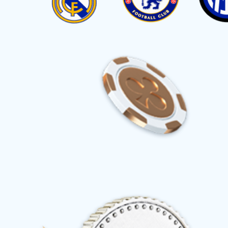
与高效反馈，让用户在赛事
全终端兼容接入
不论是手机、平板还是电脑
备，实现多端同步使用，