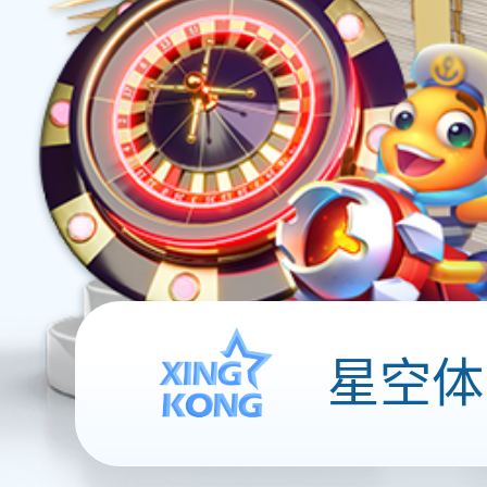
以用户价值为基石
专注优化米兰体育平台体验，提升用户访问效
率与功能可用性。
米兰体育
米兰体育-米兰online(中国) ✅eson推