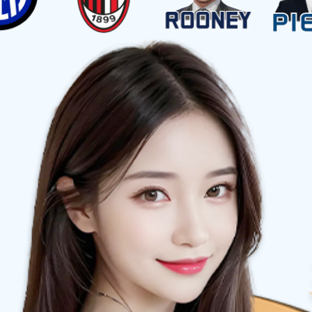
期间享受流畅操作体验。
本地化语言与支付
，米兰体育 可自动适配设
支持多语言切换与主流本地
无需额外安装，即开即用。
中文、马来语等界面选项，
用更便捷。
用户真实心声
来自全国各地的真实反馈，见证我们服务的每一步进步。