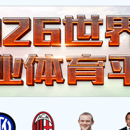
App下载
关于我们
体育新闻
米兰体育，值得信赖的数字体育平
持“以技术驱动体验、以数据构建价值”为核心理念，专注打造一
余年深耕亚洲市场，我们的服务网络覆盖多个国家与地区，赢得了
我们融合全球架构与赛事数据接口，构建覆盖体育赛事、数据推
APP 多端接入，并配备防劫持机制与加速网络，保障在不同网络
重加密机制、AI 风控体系与实时监测模块，自动识别潜在异常
过银行级加密协议处理，确保每一次使用都安全可靠。
 24 小时客服中心，提供多语言即时响应。 同时平台构建智能